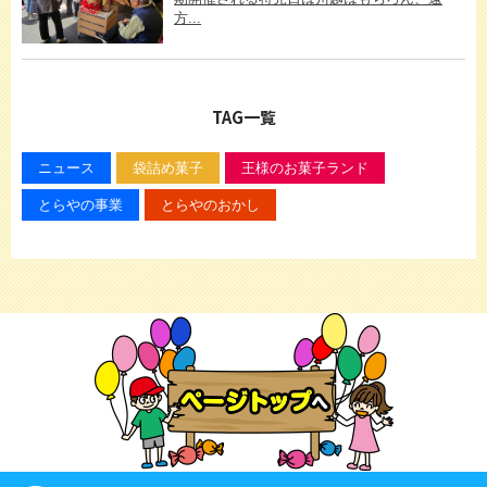
方...
TAG一覧
ニュース
袋詰め菓子
王様のお菓子ランド
とらやの事業
とらやのおかし