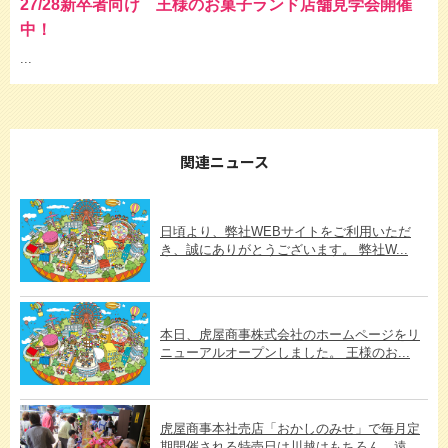
27/28新卒者向け 王様のお菓子ランド店舗見学会開催
中！
...
関連ニュース
日頃より、弊社WEBサイトをご利用いただ
き、誠にありがとうございます。 弊社W...
本日、虎屋商事株式会社のホームページをリ
ニューアルオープンしました。 王様のお...
虎屋商事本社売店「おかしのみせ」で毎月定
期開催される特売日は川越はもちろん、遠