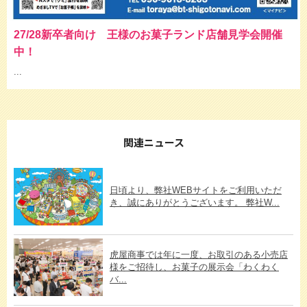
27/28新卒者向け 王様のお菓子ランド店舗見学会開催
中！
...
関連ニュース
日頃より、弊社WEBサイトをご利用いただ
き、誠にありがとうございます。 弊社W...
虎屋商事では年に一度、お取引のある小売店
様をご招待し、お菓子の展示会「わくわく
バ...