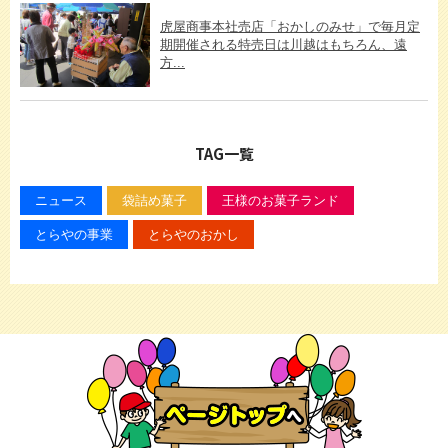
虎屋商事本社売店「おかしのみせ」で毎月定
期開催される特売日は川越はもちろん、遠
方...
TAG一覧
ニュース
袋詰め菓子
王様のお菓子ランド
とらやの事業
とらやのおかし