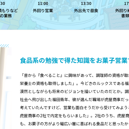
:30
11:00
13:30
17
積もりなど
外回り営業
外出先で昼食
外回り
の業務
書
食品系の勉強で得た知識をお菓子営業
「昔から『食べること』に興味があって、調理師の資格が取
栄養士の資格も取得しました」。今どきのルックスである福
漠然としながらも将来のビジョンを描いていたのだとか。調
社会へ飛び出した福田青年、彼が選んだ職場が虎屋商事だっ
考えていたんですけど、営業も面白そうだから受けてみよう
虎屋商事の2社で内定をもらいました」。2社のうち、虎屋
も、お菓子の方がより幅広い層に喜ばれる食品だと思ったか