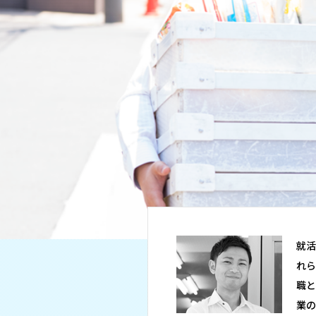
就活
れら
職と
業の