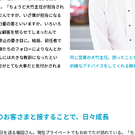
と。「ちょうど大竹主任が担当され
だんですが、いざ僕が担当になる
力量の差といいますか、いろいろ
な顧客を怒らせてしまったんで
停止の憂き目に。結局、前任者で
僚たちのフォローによりなんとか
んには大きな教訓になったとい
同じ営業の大竹主任。困ったこと
方がとても大事だと気付かされま
的確なアドバイスをしてくれる頼
のお客さまと接することで、日々成長
日を送る福田さん。現在プライベートでもおめでたが訪れている。「ち