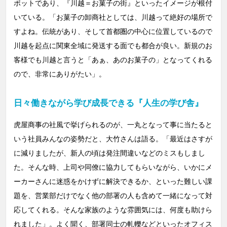
ポットであり、『川越＝お菓子の街』といったイメージが根付
いている。「お菓子の卸商社としては、川越って絶好の場所で
すよね。伝統があり、そして首都圏の中心に位置しているので
川越を起点に関東全域に発送する面でも都合が良い。新規のお
客様でも川越と言うと「あぁ、あのお菓子の」となってくれる
ので、非常にありがたい」。
日々働きながら学び成長できる『人生の学び舎』
虎屋商事の社風で挙げられるのが、一丸となって事に当たると
いう社員みんなの姿勢だと、大竹さんは語る。「最近はさすが
に減りましたが、新人の頃は発注間違いなどのミスもしまし
た。そんな時、上司や同僚に協力してもらいながら、いかにメ
ーカーさんに迷惑をかけずに解決できるか、といった難しい課
題を、営業部だけでなく他の部署の人も含めて一緒になって対
応してくれる。そんな家族のような雰囲気には、何度も助けら
れました」。よく聞く、部署同士の軋轢などといったオフィス