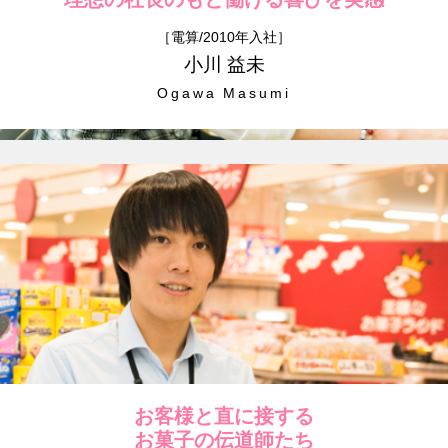
［電算/2010年入社］
小川 益未
Ogawa Masumi
お客様と直に接する
お菓子の伝道師たち