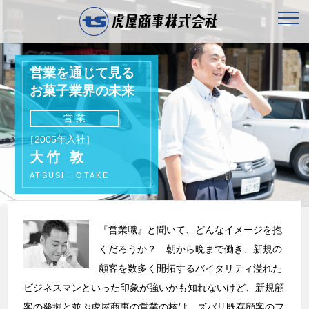
営業を通じて見る
お菓子業界の未来
営業
［2005年入社］
大竹 敦
ATSUSHI OTAKE
『営業職』と聞いて、どんなイメージを抱
くだろうか？ 朝から晩まで働き、新規の
顧客を数多く開拓するバイタリティ溢れた
ビジネスマンといった印象が強いかも知れないけど、新規顧
客の発掘と並ぶ虎屋商事の営業の核は、ズバリ既存顧客のフ