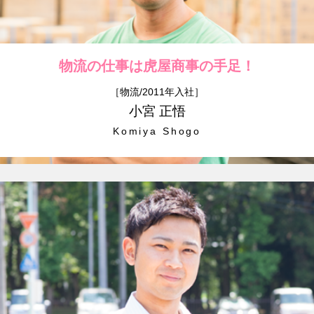
物流の仕事は
虎屋商事の手足！
［物流/2011年入社］
小宮 正悟
Komiya Shogo