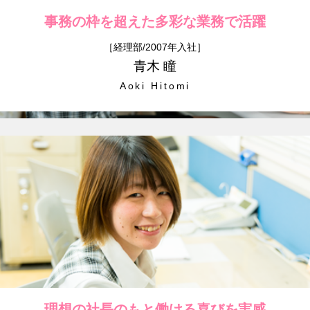
事務の枠を超えた
多彩な業務で活躍
［経理部/2007年入社］
青木 瞳
Aoki Hitomi
理想の社長のもと
働ける喜びを実感