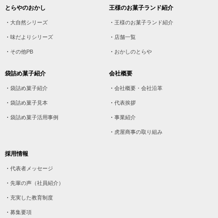
とらやのおかし
王様のお菓子ランド紹介
大自然シリーズ
王様のお菓子ランド紹介
味だよりシリーズ
店舗一覧
その他PB
おかしのとらや
袋詰め菓子紹介
会社概要
袋詰め菓子紹介
会社概要・会社沿革
袋詰め菓子見本
代表挨拶
袋詰め菓子活用事例
事業紹介
虎屋商事の取り組み
採用情報
代表者メッセージ
先輩の声（社員紹介）
充実した教育制度
募集要項