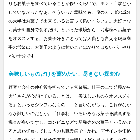
りもお菓子を食べていることが多いくらいで。ホント自炊とか
していなかったなぁ。そういった意味でも、僕のカラダの成分
の大半はお菓子で出来ていると言って良いくらい」。大好きな
お菓子を自身で食すだけ、といった環境から、お客様へお菓子
をオススメする。お菓子好きにとっては天職とも言える虎屋商
事の営業は、お菓子のように甘いことばかりではないが、やり
がい十分です！
美味しいものだけを薦めたい。尽きない探究心
顧客と会社の仲介役を担っている営業職。仕事の上で普段から
大竹さんが心がけていることは、「美味しいものをオススメす
る」といったシンプルなもの……と言いながらも、これがなか
なか難しいのだとか。「仕事柄、いろいろなお菓子を試食する
機会が多いですし、コンビニなどで新発売のお菓子とか見かけ
ると思わず買ってしまうのも職業病ですかね。デザインや価格
も大事だけど、お菓子の本質は美味しさだと思います。なの